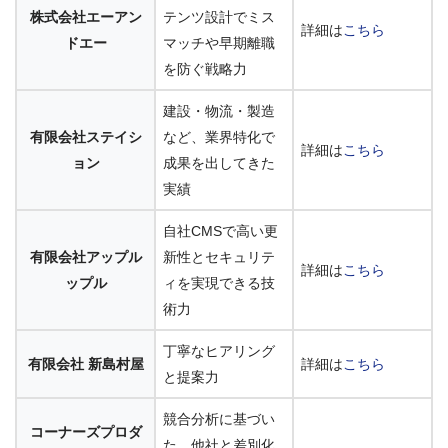
株式会社エーアン
テンツ設計でミス
詳細は
こちら
ドエー
マッチや早期離職
を防ぐ戦略力
建設・物流・製造
有限会社ステイシ
など、業界特化で
詳細は
こちら
ョン
成果を出してきた
実績
自社CMSで高い更
有限会社アップル
新性とセキュリテ
詳細は
こちら
ップル
ィを実現できる技
術力
丁寧なヒアリング
有限会社 新島村屋
詳細は
こちら
と提案力
競合分析に基づい
コーナーズプロダ
た、他社と差別化