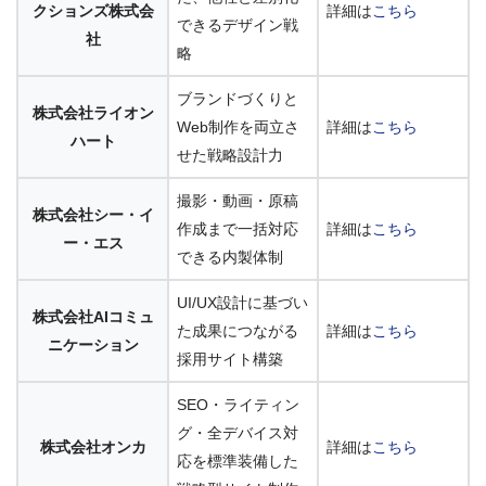
クションズ株式会
詳細は
こちら
できるデザイン戦
社
略
ブランドづくりと
株式会社ライオン
Web制作を両立さ
詳細は
こちら
ハート
せた戦略設計力
撮影・動画・原稿
株式会社シー・イ
作成まで一括対応
詳細は
こちら
ー・エス
できる内製体制
UI/UX設計に基づい
株式会社AIコミュ
た成果につながる
詳細は
こちら
ニケーション
採用サイト構築
SEO・ライティン
グ・全デバイス対
株式会社オンカ
詳細は
こちら
応を標準装備した