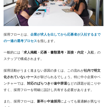
採用フローとは、
企業が求人を出してから応募者が入社するまで
の一連の選考プロセス
を指します。
一般的には「
求人掲載・応募・書類選考・面接・内定・入社
」の
ステップで構成されます。
採用活動がうまく進まない原因の多くは、この流れが
社内で明文
化されていないケース
が挙げられるでしょう。特に中小企業やベ
ンチャーでは、
対応のばらつき
や
途中辞退
などの課題が起こりや
すく、採用フローを明確に設計し共有する必要があります。
また、採用フローは、
新卒
か
中途採用
によっても最適解が異なり