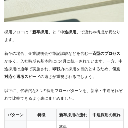
採用フローは
「新卒採用」
と
「中途採用」
で流れや構成が異なり
ます。
新卒の場合、企業説明会や筆記試験などを含む
一斉型のプロセス
が多く、入社時期も基本的には4月に統一されています。一方、中
途採用は通年で実施され、
即戦力
の採用を目的とするため、
個別
対応
や
選考スピード
の速さが重視されるでしょう。
以下に、代表的な3つの採用フローパターンを、新卒・中途それぞ
れで比較できるよう表にまとめました。
パターン
特徴
新卒採用の流れ
中途採用の流れ
募集