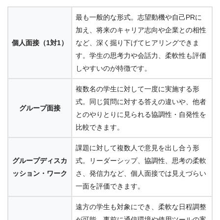
最も一般的な形式。志望動機や自己PRに
加え、将来のキャリア志向や企業との相性
個人面接（1対1）
など、深く掘り下げてヒアリングできま
す。学生の思考力や会話力、柔軟性も評価
しやすいのが特徴です。
複数名の学生に対して一度に実施する形
式。同じ質問に対する答えの違いや、他者
グループ面接
とのやりとりに見られる協調性・自発性を
比較できます。
課題に対して複数人で意見を出し合う形
グループディスカ
式。リーダーシップ、協調性、思考の柔軟
ッション・ワーク
さ、発信力など、個人面接では見えづらい
一面を評価できます。
遠方の学生も対象にでき、柔軟な日程調整
が可能。事前に通信環境や使用ツールの案