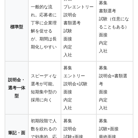
募集
一般的な流
プレエントリー
書類選考
れ。応募者に
説明会
試験（任意にな
丁寧に企業理
書類選考
標準型
ることもある）
解を促せる
試験
面接
が、期間は長
面接
内定
期化しやすい
内定
入社
入社
募集
募集
スピーディな
エントリー
説明会+書類選
説明会・
選考が可能。
説明会+試験
考
選考一体
短期集中型の
面接
面接
型
採用に向く
内定
内定
入社
入社
初期段階で人
募集
募集
数を絞れるの
説明会
試験+面接
筆記・面
で効率的。応
試験+面接
最終面接