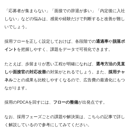
「応募者が集まらない」「面接での辞退が多い」「内定後に入社
しない」などの悩みは、感覚や経験だけで判断すると改善が難し
いでしょう。
採用フローを正しく設定しておけば、各段階での
通過率
や
脱落ポ
イント
を把握しやすく、課題をデータで可視化できます。
たとえば、歩留まりが悪い工程が明確になれば、
選考方法の見直
し
や
面接官の対応改善
の対策がとれるでしょう。また、
採用チャ
ネル
ごとの成果も比較しやすくなるので、広告費の最適化にもつ
ながります。
採用のPDCAを回すには、
フローの整備
が出発点です。
なお、採用フェーズごとの課題や解決策は、こちらの記事で詳し
く解説しているので参考にしてみてください。