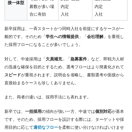
接一体型
募数が多い場
内定
内定
合に有効
入社
入社
新卒採用は、一斉スタートかつ同時入社を前提にするケースが一
般的です。そのため「
学生への情報提供
」「
会社理解
」を重視し
た採用フローになることが多いでしょう。
対して、中途採用は「
欠員補充
」「
急募案件
」など、即戦力人材
の迅速な確保を目的とするため、選考フローはより簡素化されて
スピード
が重視されます。説明会を省略し、書類選考や面接から
直接始まるケースも珍しくありません。
また、両者の違いは、採用手法にも表れます。
新卒では、
一括採用
の傾向が強い一方、中途では
個別対応
が基本
です。そのため、採用フローを設計する際には、ターゲットや採
用目的に応じて
適切なフロー
を柔軟に使い分けなければいけませ