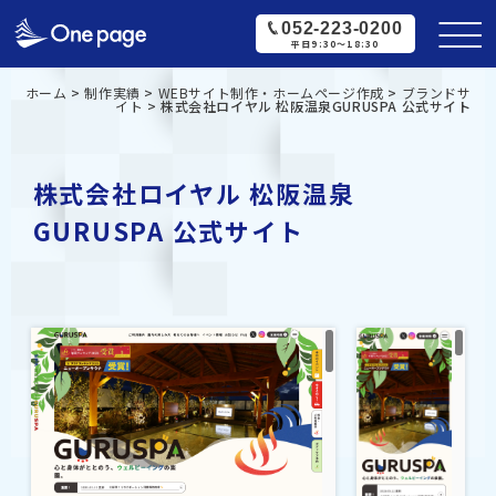
052-223-0200
平日9:30〜18:30
ホーム
>
制作実績
>
WEBサイト制作・ホームページ作成
>
ブランドサ
イト
>
株式会社ロイヤル 松阪温泉GURUSPA 公式サイト
株式会社ロイヤル 松阪温泉
GURUSPA 公式サイト