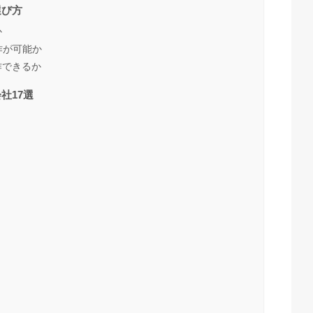
選び方
か
作が可能か
作できるか
社17選