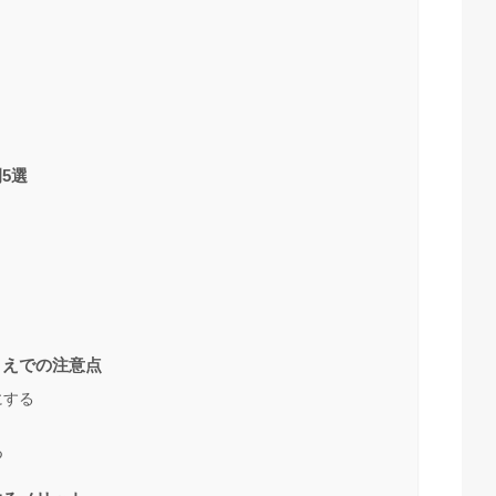
5選
うえでの注意点
にする
つ